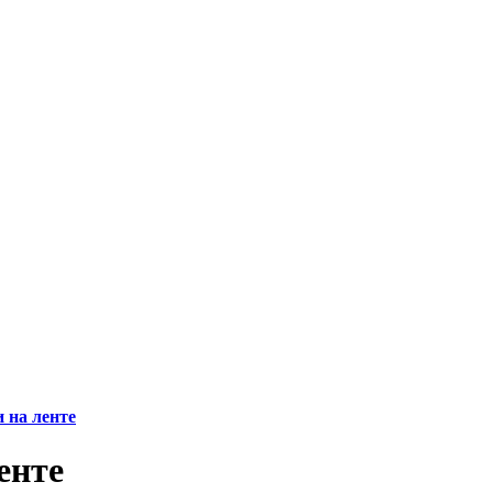
 на ленте
енте