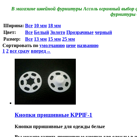
В магазине швейной фурнитуры Ассоль огромный выбор ф
фурнитуры б
Ширина:
Все
10 мм
18 мм
Цвет:
Все
Белый
Золото
Прозрачные
черный
Размер:
Все
13 мм
15 мм
25 мм
Сортировать по
умолчанию
цене
названию
1
2
все сразу
вперед→
Кнопки пришивные KPPlF-1
Кнопки прришивные для одежды белые
Вы можете купить пришивные кнопки для одежды в н