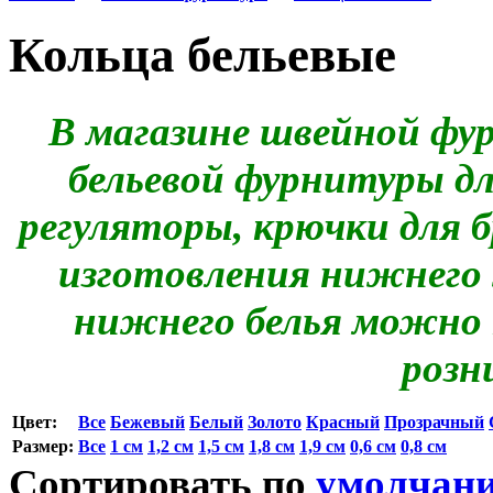
Кольца бельевые
В магазине швейной фу
бельевой фурнитуры дл
регуляторы, крючки для 
изготовления нижнего 
нижнего белья можно 
розн
Цвет:
Все
Бежевый
Белый
Золото
Красный
Прозрачный
Размер:
Все
1 см
1,2 см
1,5 см
1,8 см
1,9 см
0,6 см
0,8 см
Сортировать по
умолчан