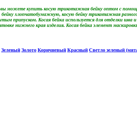
вы можете купить косую трикотажная бейку оптом с помощь
бейку хлопчатобумажную, косую бейку трикотажная разного 
гнутым припуском. Косая бейка используется для отделки шва 
антовке нижнего края изделия. Косая бейка элемент маскиров
Зеленый
Золото
Коричневый
Красный
Светло зеленый (мят