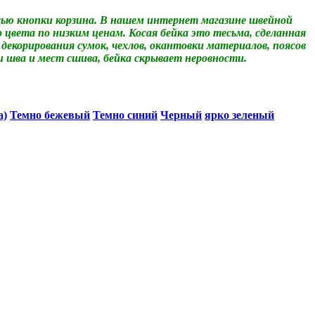
ю кнопки корзина.
В нашем интернет магазине швейной
цвета по низким ценам. Косая бейка это тесьма, сделанная
и декорирования сумок, чехлов, окантовки материалов, поясов
ки шва и мест сшива, бейка скрывает неровности.
а)
Темно бежевый
Темно синий
Черный
ярко зеленый