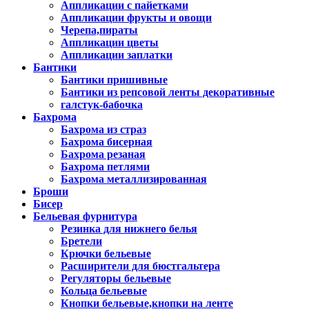
Аппликации с пайетками
Аппликации фрукты и овощи
Черепа,пираты
Аппликации цветы
Аппликации заплатки
Бантики
Бантики пришивные
Бантики из репсовой ленты декоративные
галстук-бабочка
Бахрома
Бахрома из страз
Бахрома бисерная
Бахрома резаная
Бахрома петлями
Бахрома металлизированная
Броши
Бисер
Бельевая фурнитура
Резинка для нижнего белья
Бретели
Крючки бельевые
Расширители для бюстгальтера
Регуляторы бельевые
Кольца бельевые
Кнопки бельевые,кнопки на ленте