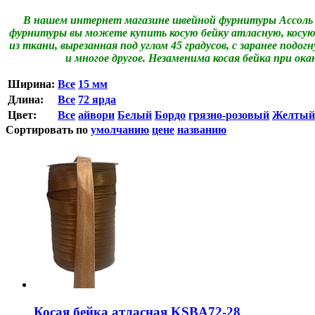
В нашем интернет магазине швейной фурнитуры Ассоль 
фурнитуры вы можете купить косую бейку атласную, косую 
из ткани, вырезанная под углом 45 градусов, с заранее подо
и многое другое. Незаменима косая бейка при ок
Ширина:
Все
15 мм
Длина:
Все
72 ярда
Цвет:
Все
айвори
Белый
Бордо
грязно-розовый
Желтый
Сортировать по
умолчанию
цене
названию
Косая бейка атласная KSBA72-28