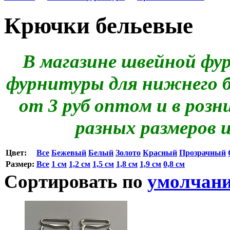
Крючки бельевые
В магазине швейной фу
фурнитуры для нижнего б
от 3 руб оптом и в роз
разных размеров 
Цвет:
Все
Бежевый
Белый
Золото
Красный
Прозрачный
Размер:
Все
1 см
1,2 см
1,5 см
1,8 см
1,9 см
0,8 см
Сортировать по
умолчан