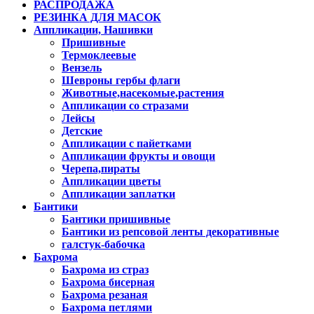
РАСПРОДАЖА
РЕЗИНКА ДЛЯ МАСОК
Аппликации, Нашивки
Пришивные
Термоклеевые
Вензель
Шевроны гербы флаги
Животные,насекомые,растения
Аппликации со стразами
Лейсы
Детские
Аппликации с пайетками
Аппликации фрукты и овощи
Черепа,пираты
Аппликации цветы
Аппликации заплатки
Бантики
Бантики пришивные
Бантики из репсовой ленты декоративные
галстук-бабочка
Бахрома
Бахрома из страз
Бахрома бисерная
Бахрома резаная
Бахрома петлями