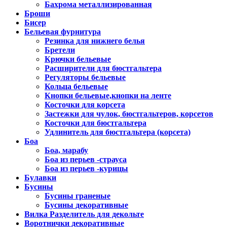
Бахрома металлизированная
Броши
Бисер
Бельевая фурнитура
Резинка для нижнего белья
Бретели
Крючки бельевые
Расширители для бюстгальтера
Регуляторы бельевые
Кольца бельевые
Кнопки бельевые,кнопки на ленте
Косточки для корсета
Застежки для чулок, бюстгальтеров, корсетов
Косточки для бюстгальтера
Удлинитель для бюстгальтера (корсета)
Боа
Боа, марабу
Боа из перьев -страуса
Боа из перьев -курицы
Булавки
Бусины
Бусины граненые
Бусины декоративные
Вилка Разделитель для декольте
Воротнички декоративные