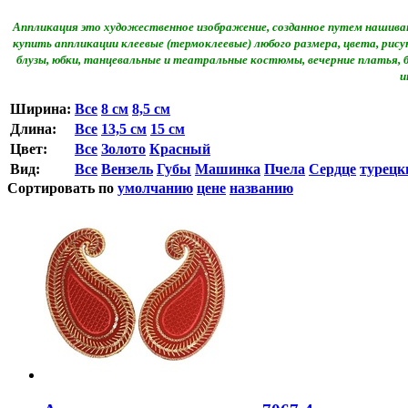
Аппликация это художественное изображение, созданное путем нашиван
купить аппликации клеевые (термоклеевые) любого размера, цвета, ри
блузы, юбки, танцевальные и театральные костюмы, вечерние платья,
и
Ширина:
Все
8 см
8,5 см
Длина:
Все
13,5 см
15 см
Цвет:
Все
Золото
Красный
Вид:
Все
Вензель
Губы
Машинка
Пчела
Сердце
турецк
Сортировать по
умолчанию
цене
названию