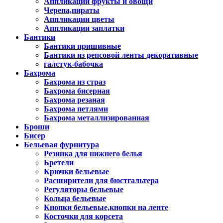
Аппликации фрукты и овощи
Черепа,пираты
Аппликации цветы
Аппликации заплатки
Бантики
Бантики пришивные
Бантики из репсовой ленты декоративные
галстук-бабочка
Бахрома
Бахрома из страз
Бахрома бисерная
Бахрома резаная
Бахрома петлями
Бахрома металлизированная
Броши
Бисер
Бельевая фурнитура
Резинка для нижнего белья
Бретели
Крючки бельевые
Расширители для бюстгальтера
Регуляторы бельевые
Кольца бельевые
Кнопки бельевые,кнопки на ленте
Косточки для корсета