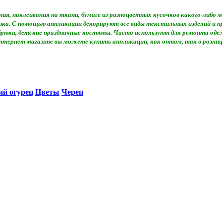
ия, наклеивания на ткани, бумаге из разноцветных кусочков какого-либ
сунка. С помощью аппликации декорируют все виды текстильных изделий и
 брюки, детские праздничные костюмы. Часто используют для ремонта оде
нтернет магазине вы можете купить аппликации, как оптом, так в розниц
ий огурец
Цветы
Череп