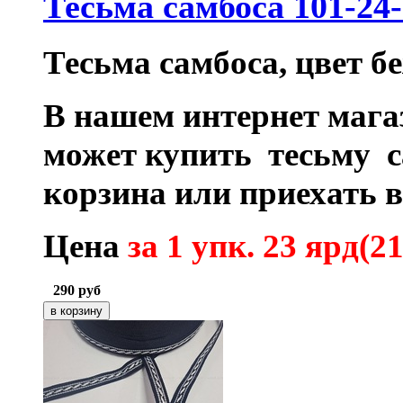
Тесьма самбоса 101-24
Тесьма самбоса, цвет б
В нашем интернет маг
может купить тесьму 
корзина или приехать 
Цена
за 1 упк.
23 ярд
(21
290
руб