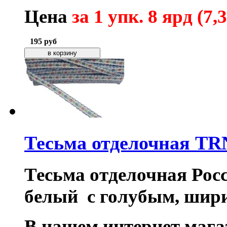
Цена
за 1 упк.
8 ярд (7,
195
руб
Тесьма отделочная TR
Тесьма отделочная Рос
белый
с голубым
, шир
В нашем интернет маг