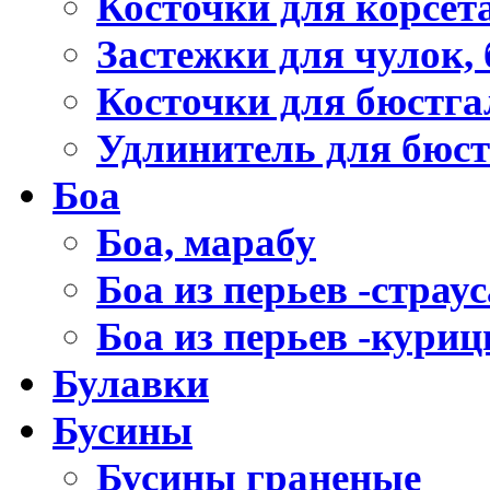
Косточки для корсет
Застежки для чулок, 
Косточки для бюстга
Удлинитель для бюст
Боа
Боа, марабу
Боа из перьев -страус
Боа из перьев -кури
Булавки
Бусины
Бусины граненые