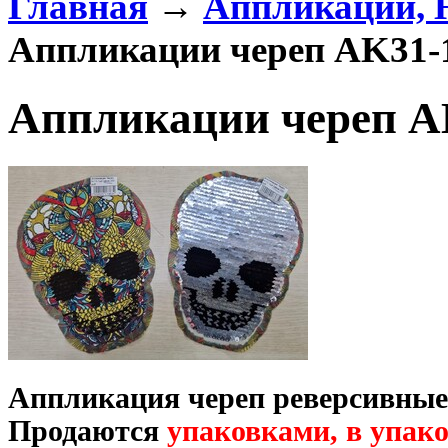
Главная
→
Аппликации,
Аппликации череп AK31-
Аппликации череп A
Аппликация череп
реверсивны
Продаются
упаковками
,
в упак