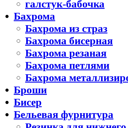
галстук-бабочка
Бахрома
Бахрома из страз
Бахрома бисерная
Бахрома резаная
Бахрома петлями
Бахрома металлизир
Броши
Бисер
Бельевая фурнитура
Резинка для нижнего