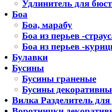
Удлинитель для бюст
Боа
Боа, марабу
Боа из перьев -страус
Боа из перьев -кури
Булавки
Бусины
Бусины граненые
Бусины декоративны
Вилка Разделитель для
Воротнички декоратив