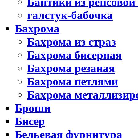
Бантики из репсовой
галстук-бабочка
Бахрома
Бахрома из страз
Бахрома бисерная
Бахрома резаная
Бахрома петлями
Бахрома металлизир
Броши
Бисер
Бельевая фурнитура