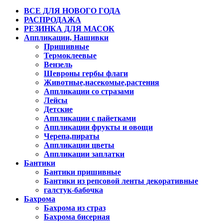
ВСЕ ДЛЯ НОВОГО ГОДА
РАСПРОДАЖА
РЕЗИНКА ДЛЯ МАСОК
Аппликации, Нашивки
Пришивные
Термоклеевые
Вензель
Шевроны гербы флаги
Животные,насекомые,растения
Аппликации со стразами
Лейсы
Детские
Аппликации с пайетками
Аппликации фрукты и овощи
Черепа,пираты
Аппликации цветы
Аппликации заплатки
Бантики
Бантики пришивные
Бантики из репсовой ленты декоративные
галстук-бабочка
Бахрома
Бахрома из страз
Бахрома бисерная