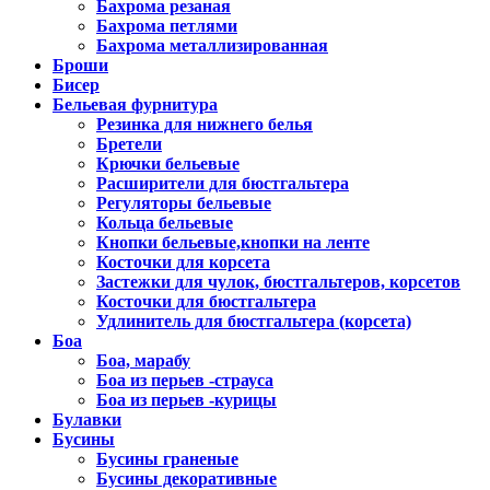
Бахрома резаная
Бахрома петлями
Бахрома металлизированная
Броши
Бисер
Бельевая фурнитура
Резинка для нижнего белья
Бретели
Крючки бельевые
Расширители для бюстгальтера
Регуляторы бельевые
Кольца бельевые
Кнопки бельевые,кнопки на ленте
Косточки для корсета
Застежки для чулок, бюстгальтеров, корсетов
Косточки для бюстгальтера
Удлинитель для бюстгальтера (корсета)
Боа
Боа, марабу
Боа из перьев -страуса
Боа из перьев -курицы
Булавки
Бусины
Бусины граненые
Бусины декоративные