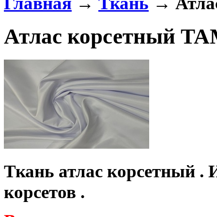
Главная
→
Ткань
→ Атла
Атлас корсетный TA
Ткань атлас корсетный
. 
корсетов .