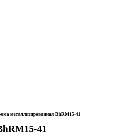
ома металлизированная BhRM15-41
 BhRM15-41