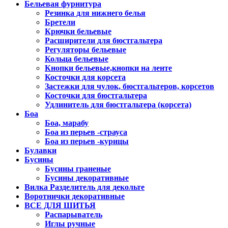
Бельевая фурнитура
Резинка для нижнего белья
Бретели
Крючки бельевые
Расширители для бюстгальтера
Регуляторы бельевые
Кольца бельевые
Кнопки бельевые,кнопки на ленте
Косточки для корсета
Застежки для чулок, бюстгальтеров, корсетов
Косточки для бюстгальтера
Удлинитель для бюстгальтера (корсета)
Боа
Боа, марабу
Боа из перьев -страуса
Боа из перьев -курицы
Булавки
Бусины
Бусины граненые
Бусины декоративные
Вилка Разделитель для декольте
Воротнички декоративные
ВСЕ ДЛЯ ШИТЬЯ
Распарыватель
Иглы ручные