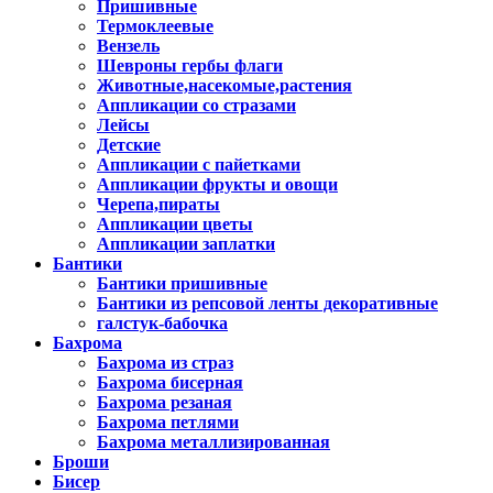
Пришивные
Термоклеевые
Вензель
Шевроны гербы флаги
Животные,насекомые,растения
Аппликации со стразами
Лейсы
Детские
Аппликации с пайетками
Аппликации фрукты и овощи
Черепа,пираты
Аппликации цветы
Аппликации заплатки
Бантики
Бантики пришивные
Бантики из репсовой ленты декоративные
галстук-бабочка
Бахрома
Бахрома из страз
Бахрома бисерная
Бахрома резаная
Бахрома петлями
Бахрома металлизированная
Броши
Бисер