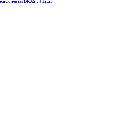
ласной ленты BKA2-34-12шт
→