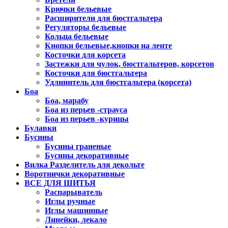
Крючки бельевые
Расширители для бюстгальтера
Регуляторы бельевые
Кольца бельевые
Кнопки бельевые,кнопки на ленте
Косточки для корсета
Застежки для чулок, бюстгальтеров, корсетов
Косточки для бюстгальтера
Удлинитель для бюстгальтера (корсета)
Боа
Боа, марабу
Боа из перьев -страуса
Боа из перьев -курицы
Булавки
Бусины
Бусины граненые
Бусины декоративные
Вилка Разделитель для декольте
Воротнички декоративные
ВСЕ ДЛЯ ШИТЬЯ
Распарыватель
Иглы ручные
Иглы машинные
Линейки, лекало