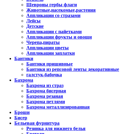
Шевроны гербы флаги
Животные,насекомые,растения
Аппликации со стразами
Лейсы
Детские
Аппликации с пайетками
Аппликации фрукты и овощи
Черепа,пираты
Аппликации цветы
Аппликации заплатки
Бантики
Бантики пришивные
Бантики из репсовой ленты декоративные
галстук-бабочка
Бахрома
Бахрома из страз
Бахрома бисерная
Бахрома резаная
Бахрома петлями
Бахрома металлизированная
Броши
Бисер
Бельевая фурнитура
Резинка для нижнего белья
Бретели