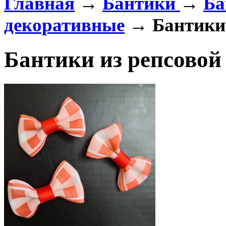
Главная
→
Бантики
→
Ба
декоративные
→ Бантики 
Бантики из репсово