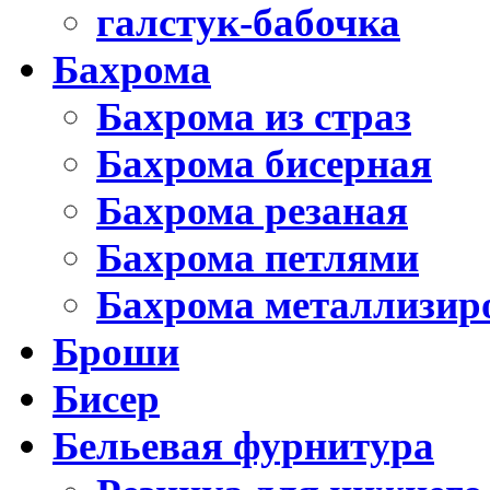
галстук-бабочка
Бахрома
Бахрома из страз
Бахрома бисерная
Бахрома резаная
Бахрома петлями
Бахрома металлизир
Броши
Бисер
Бельевая фурнитура