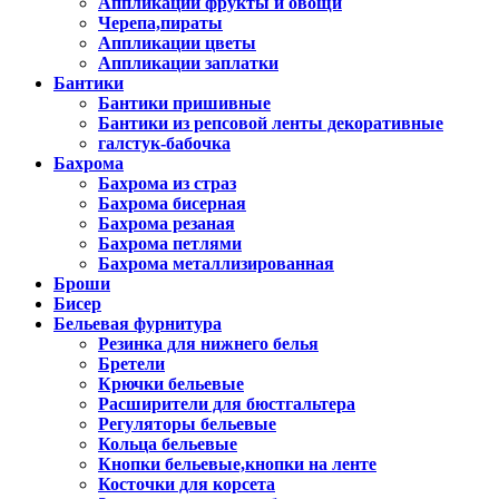
Аппликации фрукты и овощи
Черепа,пираты
Аппликации цветы
Аппликации заплатки
Бантики
Бантики пришивные
Бантики из репсовой ленты декоративные
галстук-бабочка
Бахрома
Бахрома из страз
Бахрома бисерная
Бахрома резаная
Бахрома петлями
Бахрома металлизированная
Броши
Бисер
Бельевая фурнитура
Резинка для нижнего белья
Бретели
Крючки бельевые
Расширители для бюстгальтера
Регуляторы бельевые
Кольца бельевые
Кнопки бельевые,кнопки на ленте
Косточки для корсета