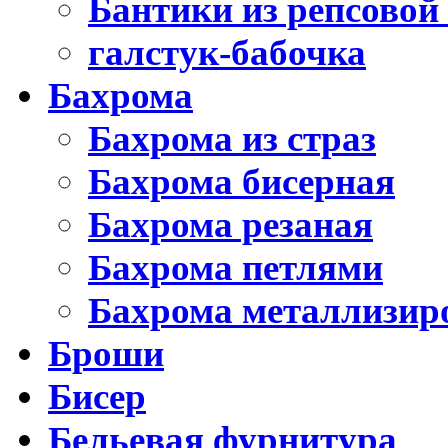
Бантики из репсовой
галстук-бабочка
Бахрома
Бахрома из страз
Бахрома бисерная
Бахрома резаная
Бахрома петлями
Бахрома металлизир
Броши
Бисер
Бельевая фурнитура