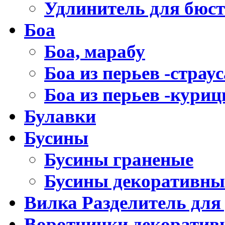
Удлинитель для бюст
Боа
Боа, марабу
Боа из перьев -страус
Боа из перьев -кури
Булавки
Бусины
Бусины граненые
Бусины декоративны
Вилка Разделитель для
Воротнички декоратив