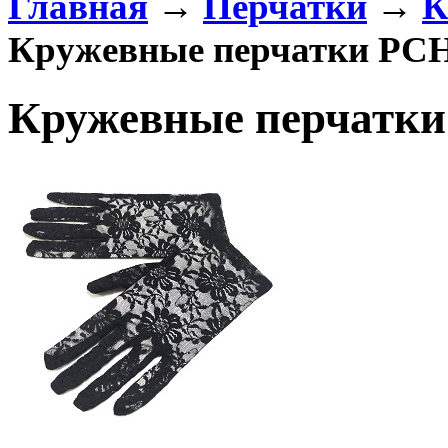
Главная
→
Перчатки
→
К
Кружевные перчатки PC
Кружевные перчатк