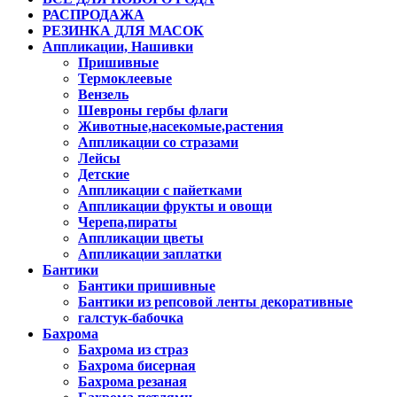
РАСПРОДАЖА
РЕЗИНКА ДЛЯ МАСОК
Аппликации, Нашивки
Пришивные
Термоклеевые
Вензель
Шевроны гербы флаги
Животные,насекомые,растения
Аппликации со стразами
Лейсы
Детские
Аппликации с пайетками
Аппликации фрукты и овощи
Черепа,пираты
Аппликации цветы
Аппликации заплатки
Бантики
Бантики пришивные
Бантики из репсовой ленты декоративные
галстук-бабочка
Бахрома
Бахрома из страз
Бахрома бисерная
Бахрома резаная