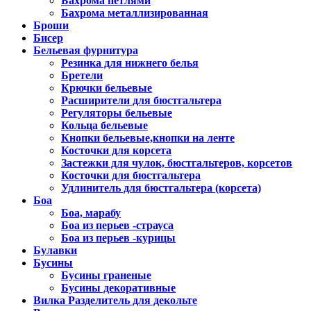
Бахрома петлями
Бахрома металлизированная
Броши
Бисер
Бельевая фурнитура
Резинка для нижнего белья
Бретели
Крючки бельевые
Расширители для бюстгальтера
Регуляторы бельевые
Кольца бельевые
Кнопки бельевые,кнопки на ленте
Косточки для корсета
Застежки для чулок, бюстгальтеров, корсетов
Косточки для бюстгальтера
Удлинитель для бюстгальтера (корсета)
Боа
Боа, марабу
Боа из перьев -страуса
Боа из перьев -курицы
Булавки
Бусины
Бусины граненые
Бусины декоративные
Вилка Разделитель для декольте