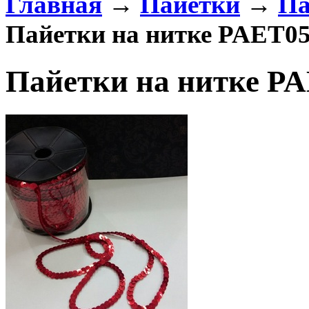
Главная
→
Пайетки
→
Па
Пайетки на нитке PAET05
Пайетки на нитке P