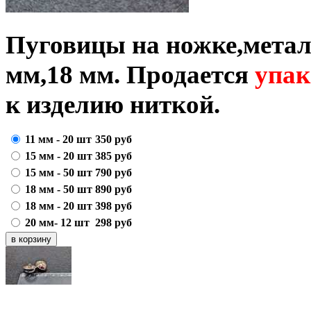
Пуговицы на ножке,метал
мм,18 мм.
Продается
упа
к изделию ниткой.
11 мм - 20 шт
350
руб
15 мм - 20 шт
385
руб
15 мм - 50 шт
790
руб
18 мм - 50 шт
890
руб
18 мм - 20 шт
398
руб
20 мм- 12 шт
298
руб