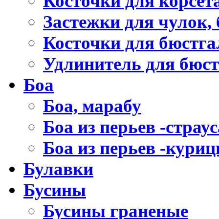
Косточки для корсет
Застежки для чулок, 
Косточки для бюстга
Удлинитель для бюст
Боа
Боа, марабу
Боа из перьев -страус
Боа из перьев -кури
Булавки
Бусины
Бусины граненые