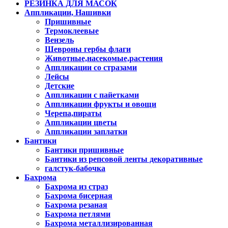
РЕЗИНКА ДЛЯ МАСОК
Аппликации, Нашивки
Пришивные
Термоклеевые
Вензель
Шевроны гербы флаги
Животные,насекомые,растения
Аппликации со стразами
Лейсы
Детские
Аппликации с пайетками
Аппликации фрукты и овощи
Черепа,пираты
Аппликации цветы
Аппликации заплатки
Бантики
Бантики пришивные
Бантики из репсовой ленты декоративные
галстук-бабочка
Бахрома
Бахрома из страз
Бахрома бисерная
Бахрома резаная
Бахрома петлями
Бахрома металлизированная