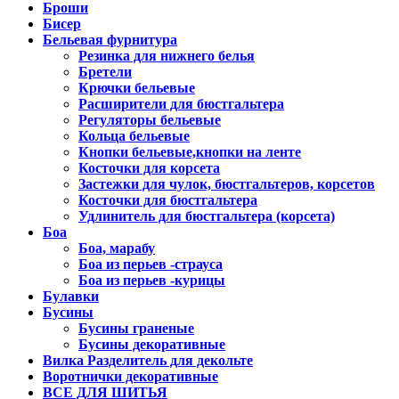
Броши
Бисер
Бельевая фурнитура
Резинка для нижнего белья
Бретели
Крючки бельевые
Расширители для бюстгальтера
Регуляторы бельевые
Кольца бельевые
Кнопки бельевые,кнопки на ленте
Косточки для корсета
Застежки для чулок, бюстгальтеров, корсетов
Косточки для бюстгальтера
Удлинитель для бюстгальтера (корсета)
Боа
Боа, марабу
Боа из перьев -страуса
Боа из перьев -курицы
Булавки
Бусины
Бусины граненые
Бусины декоративные
Вилка Разделитель для декольте
Воротнички декоративные
ВСЕ ДЛЯ ШИТЬЯ