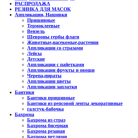
РАСПРОДАЖА
РЕЗИНКА ДЛЯ МАСОК
Аппликации, Нашивки
Пришивные
Термоклеевые
Вензель
Шевроны гербы флаги
Животные,насекомые,растения
Аппликации со стразами
Лейсы
Детские
Аппликации с пайетками
Аппликации фрукты и овощи
Черепа,пираты
Аппликации цветы
Аппликации заплатки
Бантики
Бантики пришивные
Бантики из репсовой ленты декоративные
галстук-бабочка
Бахрома
Бахрома из страз
Бахрома бисерная
Бахрома резаная
Бахрома петлями