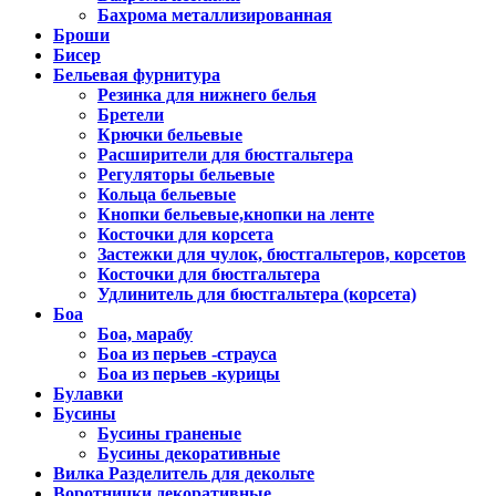
Бахрома металлизированная
Броши
Бисер
Бельевая фурнитура
Резинка для нижнего белья
Бретели
Крючки бельевые
Расширители для бюстгальтера
Регуляторы бельевые
Кольца бельевые
Кнопки бельевые,кнопки на ленте
Косточки для корсета
Застежки для чулок, бюстгальтеров, корсетов
Косточки для бюстгальтера
Удлинитель для бюстгальтера (корсета)
Боа
Боа, марабу
Боа из перьев -страуса
Боа из перьев -курицы
Булавки
Бусины
Бусины граненые
Бусины декоративные
Вилка Разделитель для декольте
Воротнички декоративные