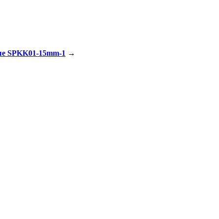
е SPKK01-15mm-1
→