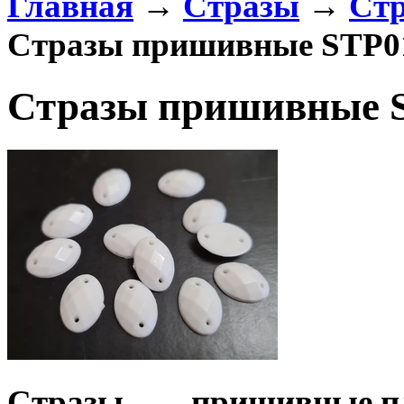
Главная
→
Стразы
→
Стр
Стразы пришивные STP0
Стразы пришивные 
Стразы пришивные,п