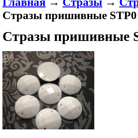
Главная
→
Стразы
→
Стр
Стразы пришивные STP01
Стразы пришивные S