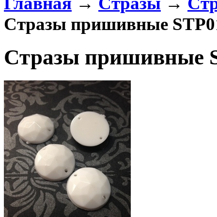
Главная
→
Стразы
→
Стр
Стразы пришивные STP01
Стразы пришивные S