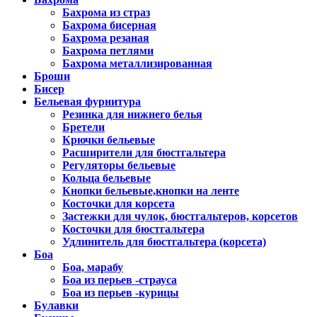
Бахрома из страз
Бахрома бисерная
Бахрома резаная
Бахрома петлями
Бахрома металлизированная
Броши
Бисер
Бельевая фурнитура
Резинка для нижнего белья
Бретели
Крючки бельевые
Расширители для бюстгальтера
Регуляторы бельевые
Кольца бельевые
Кнопки бельевые,кнопки на ленте
Косточки для корсета
Застежки для чулок, бюстгальтеров, корсетов
Косточки для бюстгальтера
Удлинитель для бюстгальтера (корсета)
Боа
Боа, марабу
Боа из перьев -страуса
Боа из перьев -курицы
Булавки