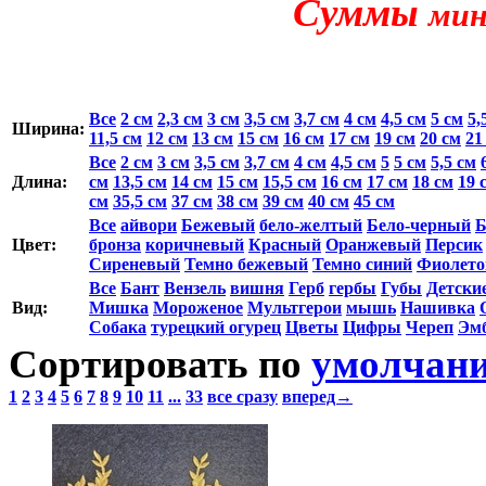
Суммы
мин
Все
2 см
2,3 см
3 см
3,5 см
3,7 см
4 см
4,5 см
5 см
5,
Ширина:
11,5 см
12 см
13 см
15 см
16 см
17 см
19 см
20 см
21
Все
2 см
3 см
3,5 см
3,7 см
4 см
4,5 см
5
5 см
5,5 см
Длина:
см
13,5 см
14 см
15 см
15,5 см
16 см
17 см
18 см
19 
см
35,5 см
37 см
38 см
39 см
40 см
45 см
Все
айвори
Бежевый
бело-желтый
Бело-черный
Б
Цвет:
бронза
коричневый
Красный
Оранжевый
Персик
Сиреневый
Темно бежевый
Темно синий
Фиолет
Все
Бант
Вензель
вишня
Герб
гербы
Губы
Детски
Вид:
Мишка
Мороженое
Мультгерои
мышь
Нашивка
Собака
турецкий огурец
Цветы
Цифры
Череп
Эм
Сортировать по
умолчан
1
2
3
4
5
6
7
8
9
10
11
...
33
все сразу
вперед→