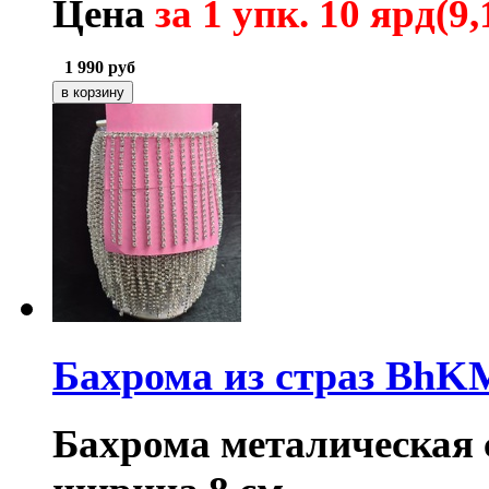
Цена
за 1 упк. 10 ярд(9,
1 990
руб
Бахрома из страз BhK
Бахрома металическая с