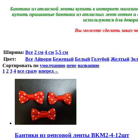
Бантики из атласной ленты купить в интернет магазин
купить пришивные бантики из атласных лент оптом и в 
используются
для декора
Вы можете сделать заказ че
Ширина:
Все
2 см
4 см
5,5 см
Цвет:
Все
Айвори
Бежевый
Белый
Голубой
Желтый
Зо
Сортировать по
умолчанию
цене
названию
1
2
3
4
все сразу
вперед→
Бантики из репсовой ленты BKM2-4-12шт