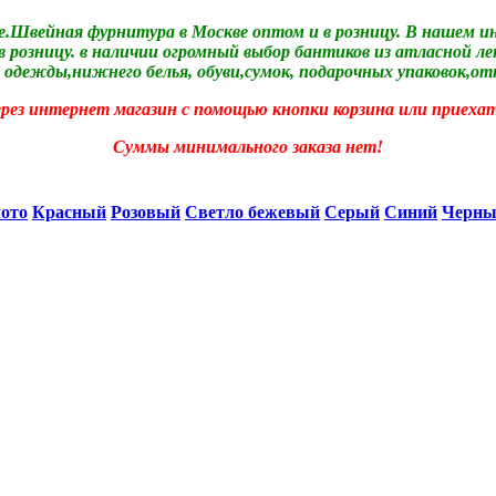
е.Швейная фурнитура в Москве оптом и в розницу. В нашем 
розницу. в наличии огромный выбор бантиков из атласной ле
 одежды,нижнего белья, обуви,сумок, подарочных упаковок,
от
рез интернет магазин с помощью кнопки корзина или приехат
Суммы минимального заказа нет!
лото
Красный
Розовый
Светло бежевый
Серый
Синий
Черн