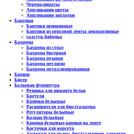
Черепа,пираты
Аппликации цветы
Аппликации заплатки
Бантики
Бантики пришивные
Бантики из репсовой ленты декоративные
галстук-бабочка
Бахрома
Бахрома из страз
Бахрома бисерная
Бахрома резаная
Бахрома петлями
Бахрома металлизированная
Броши
Бисер
Бельевая фурнитура
Резинка для нижнего белья
Бретели
Крючки бельевые
Расширители для бюстгальтера
Регуляторы бельевые
Кольца бельевые
Кнопки бельевые,кнопки на ленте
Косточки для корсета
Застежки для чулок, бюстгальтеров, корсетов