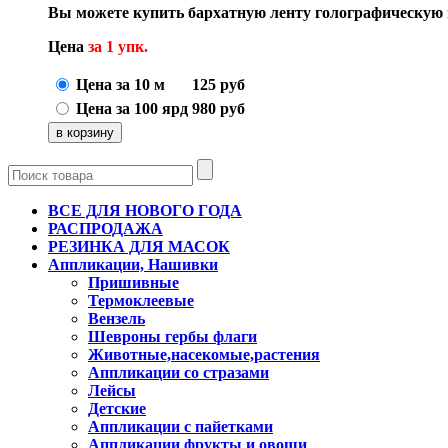
Вы можете купить бархатную ленту голографическую
Цена
за 1 упк.
Цена за 10 м
125
руб
Цена за 100 ярд
980
руб
ВСЕ ДЛЯ НОВОГО ГОДА
РАСПРОДАЖА
РЕЗИНКА ДЛЯ МАСОК
Аппликации, Нашивки
Пришивные
Термоклеевые
Вензель
Шевроны гербы флаги
Животные,насекомые,растения
Аппликации со стразами
Лейсы
Детские
Аппликации с пайетками
Аппликации фрукты и овощи