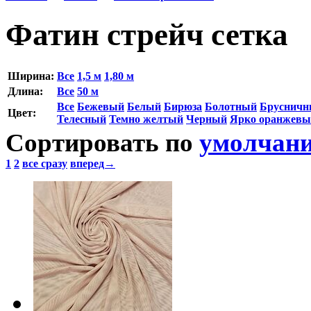
Фатин стрейч сетка
Ширина:
Все
1,5 м
1,80 м
Длина:
Все
50 м
Все
Бежевый
Белый
Бирюза
Болотный
Бруснич
Цвет:
Телесный
Темно желтый
Черный
Ярко оранжевы
Сортировать по
умолчан
1
2
все сразу
вперед→