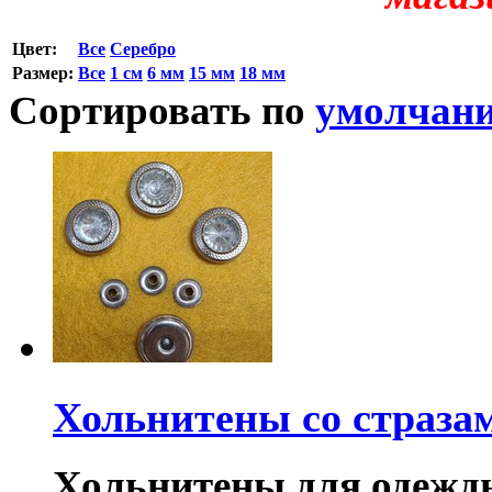
Цвет:
Все
Серебро
Размер:
Все
1 см
6 мм
15 мм
18 мм
Сортировать по
умолчан
Хольнитены со страза
Хольнитены для одежды 