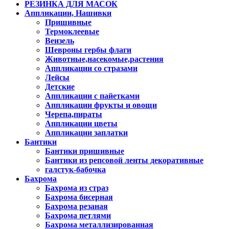
РЕЗИНКА ДЛЯ МАСОК
Аппликации, Нашивки
Пришивные
Термоклеевые
Вензель
Шевроны гербы флаги
Животные,насекомые,растения
Аппликации со стразами
Лейсы
Детские
Аппликации с пайетками
Аппликации фрукты и овощи
Черепа,пираты
Аппликации цветы
Аппликации заплатки
Бантики
Бантики пришивные
Бантики из репсовой ленты декоративные
галстук-бабочка
Бахрома
Бахрома из страз
Бахрома бисерная
Бахрома резаная
Бахрома петлями
Бахрома металлизированная