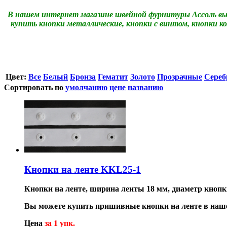
В нашем интернет магазине швейной фурнитуры Ассоль в
купить кнопки металлические, кнопки с винтом, кнопки ко
Цвет:
Все
Белый
Бронза
Гематит
Золото
Прозрачные
Сереб
Сортировать по
умолчанию
цене
названию
Кнопки на ленте KKL25-1
Кнопки на ленте, ширина ленты 18 мм, диаметр кнопк
Вы можете купить пришивные кнопки на ленте в наше
Цена
за 1 упк.