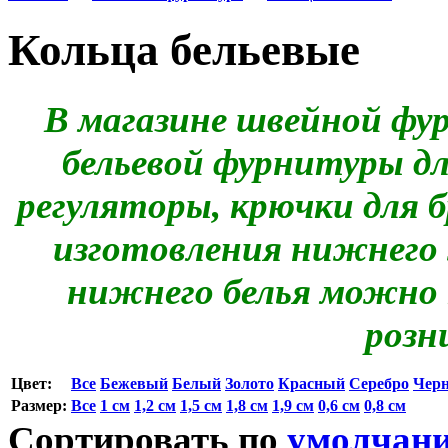
Кольца бельевые
В магазине швейной фу
бельевой фурнитуры дл
регуляторы, крючки для 
изготовления нижнего 
нижнего белья можно 
розн
Цвет:
Все
Бежевый
Белый
Золото
Красный
Серебро
Чер
Размер:
Все
1 см
1,2 см
1,5 см
1,8 см
1,9 см
0,6 см
0,8 см
Сортировать по
умолчан