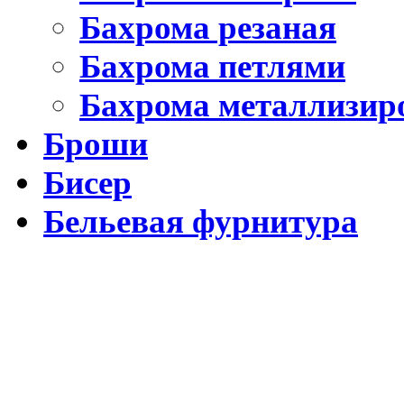
Бахрома резаная
Бахрома петлями
Бахрома металлизир
Броши
Бисер
Бельевая фурнитура