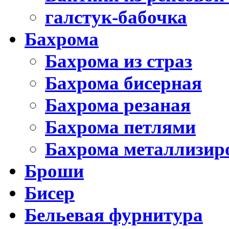
галстук-бабочка
Бахрома
Бахрома из страз
Бахрома бисерная
Бахрома резаная
Бахрома петлями
Бахрома металлизир
Броши
Бисер
Бельевая фурнитура