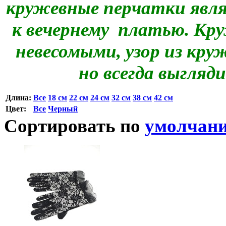
кружевные перчатки явл
к вечернему платью. Кру
невесомыми, узор из кр
но всегда выгля
Длина:
Все
18 см
22 см
24 см
32 см
38 см
42 см
Цвет:
Все
Черный
Сортировать по
умолчан