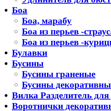
Боа
Боа, марабу
Боа из перьев -страус
Боа из перьев -кури
Булавки
Бусины
Бусины граненые
Бусины декоративны
Вилка Разделитель для
Воротнички декоратив