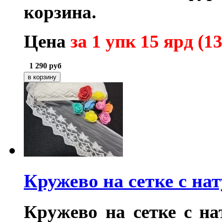
корзина.
Цена
за 1 упк 15 ярд (13
1 290
руб
Кружево на сетке с на
Кружево на сетке с н