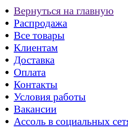
Вернуться на главную
Распродажа
Все товары
Клиентам
Доставка
Оплата
Контакты
Условия работы
Вакансии
Ассоль в социальных сет