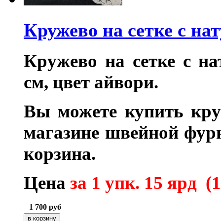
Кружево на сетке с на
Кружево на сетке с н
см, цвет айвори.
Вы можете купить кру
магазине швейной фур
корзина.
Цена
за 1 упк. 15 ярд (1
1 700
руб