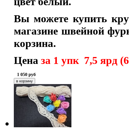
цвет белый.
Вы можете купить кру
магазине швейной фур
корзина.
Цена
за 1 упк 7,5 ярд (6
1 050
руб