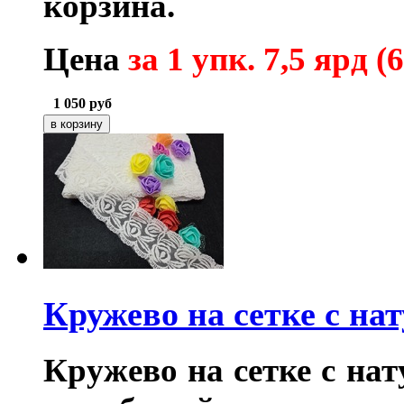
корзина.
Цена
за 1 упк. 7,5 ярд (6
1 050
руб
Кружево на сетке с на
Кружево на сетке с на