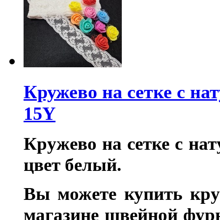
Кружево на сетке с на
15Y
Кружево на сетке с на
цвет белый.
Вы можете купить кру
магазине швейной фур