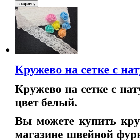
Кружево на сетке с н
Кружево на сетке с на
цвет белый.
Вы можете купить кру
магазине швейной фур