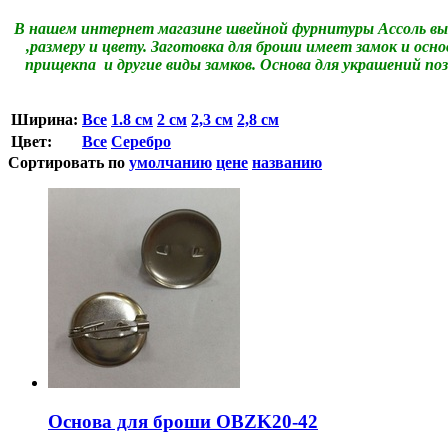
В нашем интернет магазине швейной фурнитуры Ассоль вы 
,размеру и цвету. Заготовка для броши имеет замок и осн
прищекпа и другие виды замков. Основа для украшений п
Ширина:
Все
1.8 см
2 см
2,3 см
2,8 см
Цвет:
Все
Серебро
Сортировать по
умолчанию
цене
названию
Основа для броши OBZK20-42