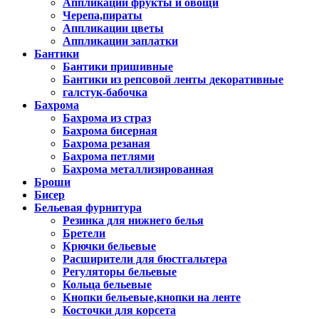
Аппликации фрукты и овощи
Черепа,пираты
Аппликации цветы
Аппликации заплатки
Бантики
Бантики пришивные
Бантики из репсовой ленты декоративные
галстук-бабочка
Бахрома
Бахрома из страз
Бахрома бисерная
Бахрома резаная
Бахрома петлями
Бахрома металлизированная
Броши
Бисер
Бельевая фурнитура
Резинка для нижнего белья
Бретели
Крючки бельевые
Расширители для бюстгальтера
Регуляторы бельевые
Кольца бельевые
Кнопки бельевые,кнопки на ленте
Косточки для корсета