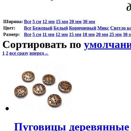
Ширина:
Все
5 cм
12 мм
15 мм
20 мм
30 мм
Цвет:
Все
Бежевый
Белый
Коричневый
Микс
Светло к
Размер:
Все
5 см
11 мм
12 мм
15 мм
18 мм
20 мм
25 мм
30 
Сортировать по
умолчан
1
2
все сразу
вперед→
Пуговицы деревянные