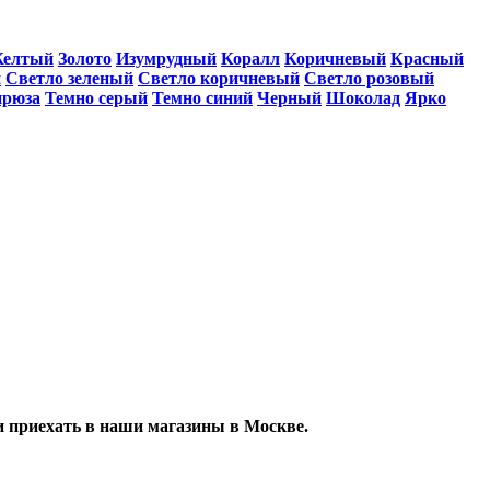
елтый
Золото
Изумрудный
Коралл
Коричневый
Красный
й
Светло зеленый
Светло коричневый
Светло розовый
ирюза
Темно серый
Темно синий
Черный
Шоколад
Ярко
 приехать в наши магазины в Москве.