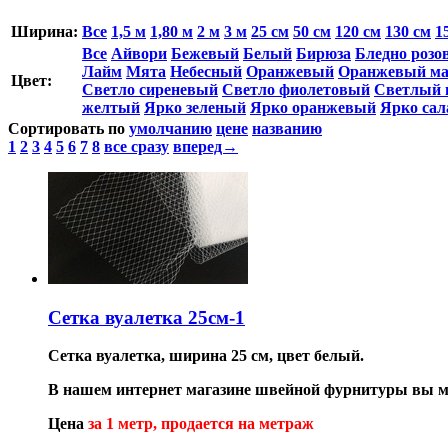
Ширина:
Все
1,5 м
1,80 м
2 м
3 м
25 см
50 см
120 см
130 см
1
Все
Айвори
Бежевый
Белый
Бирюза
Бледно розо
Лайм
Мята
Небесный
Оранжевый
Оранжевый м
Цвет:
Светло сиреневый
Светло фиолетовый
Светлый 
желтый
Ярко зеленый
Ярко оранжевый
Ярко са
Сортировать по
умолчанию
цене
названию
1
2
3
4
5
6
7
8
все сразу
вперед→
Сетка вуалетка 25см-1
Сетка вуалетка, ширина 25 см, цвет белый.
В нашем интернет магазине швейной фурнитуры вы мо
Цена
за 1 метр, продается на метраж