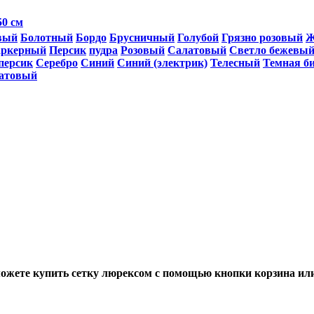
50 см
вый
Болотный
Бордо
Брусничный
Голубой
Грязно розовый
Ж
аркерный
Персик
пудра
Розовый
Салатовый
Светло бежевы
персик
Серебро
Синий
Синий (электрик)
Телесный
Темная б
латовый
жете купить сетку люрексом с помощью кнопки корзина или