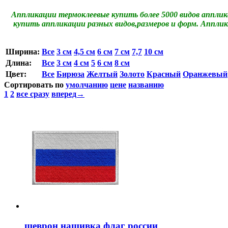
Аппликации термоклеевые купить более 5000 видов аппли
купить аппликации разных видов,размеров и форм. Аппли
Ширина:
Все
3 см
4,5 см
6 см
7 см
7,7
10 см
Длина:
Все
3 см
4 см
5
6 см
8 см
Цвет:
Все
Бирюза
Желтый
Золото
Красный
Оранжевый
Сортировать по
умолчанию
цене
названию
1
2
все сразу
вперед→
шеврон нашивка флаг россии