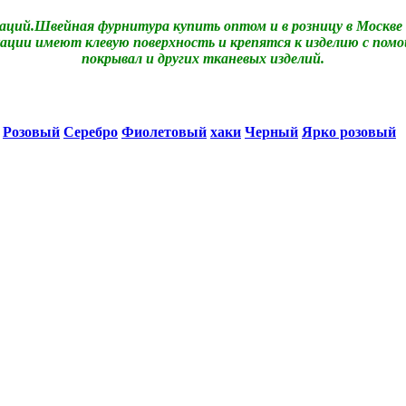
каций.Швейная фурнитура купить оптом и в розницу в Москв
кации имеют клевую поверхность и крепятся к изделию с пом
покрывал и других тканевых изделий.
Розовый
Серебро
Фиолетовый
хаки
Черный
Ярко розовый