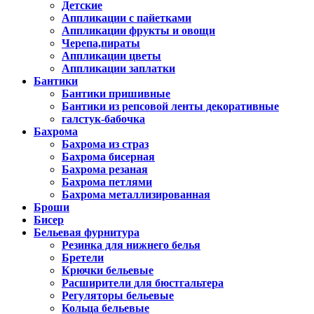
Детские
Аппликации с пайетками
Аппликации фрукты и овощи
Черепа,пираты
Аппликации цветы
Аппликации заплатки
Бантики
Бантики пришивные
Бантики из репсовой ленты декоративные
галстук-бабочка
Бахрома
Бахрома из страз
Бахрома бисерная
Бахрома резаная
Бахрома петлями
Бахрома металлизированная
Броши
Бисер
Бельевая фурнитура
Резинка для нижнего белья
Бретели
Крючки бельевые
Расширители для бюстгальтера
Регуляторы бельевые
Кольца бельевые