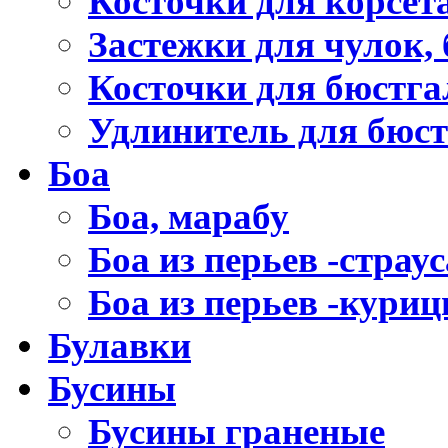
Косточки для корсет
Застежки для чулок, 
Косточки для бюстга
Удлинитель для бюст
Боа
Боа, марабу
Боа из перьев -страус
Боа из перьев -кури
Булавки
Бусины
Бусины граненые