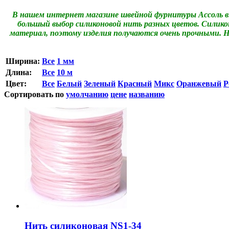
В нашем интернет магазине швейной фурнитуры Ассоль в
большый выбор силиконовой нить разных цветов. Силикон
материал, поэтому изделия получаются очень прочными. Ни
Ширина:
Все
1 мм
Длина:
Все
10 м
Цвет:
Все
Белый
Зеленый
Красный
Микс
Оранжевый
Р
Сортировать по
умолчанию
цене
названию
Нить силиконовая NS1-34