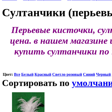
Султанчики (перьевы
Перьевые кисточки, сул
цена. в нашем магазин
купить султанчики по 
Цвет:
Все
Белый
Красный
Светло розовый
Синий
Черный
Сортировать по
умолчан