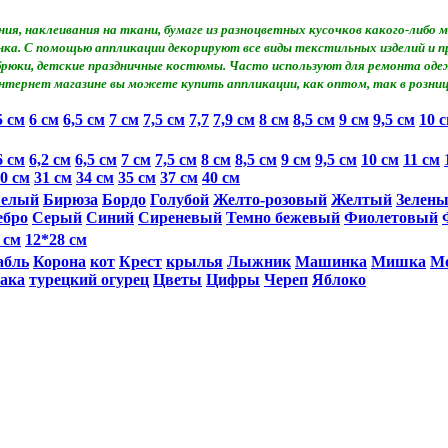
ия, наклеивания на ткани, бумаге из разноцветных кусочков какого-либ
сунка. С помощью аппликации декорируют все виды текстильных изделий и
 брюки, детские праздничные костюмы. Часто используют для ремонта оде
нтернет магазине вы можете купить аппликации, как оптом, так в розниц
5 см
6 см
6,5 cм
7 см
7,5 см
7,7
7,9 см
8 см
8,5 см
9 см
9,5 см
10 
6 см
6,2 см
6,5 см
7 см
7,5 см
8 см
8,5 см
9 см
9,5 см
10 см
11 см
0 см
31 см
34 см
35 см
37 см
40 см
елый
Бирюза
Бордо
Голубой
Желто-розовый
Желтый
Зелен
ебро
Серый
Синий
Сиреневый
Темно бежевый
Фиолетовый
 см
12*28 см
абль
Корона
кот
Крест
крылья
Лыжник
Машинка
Мишка
М
ака
турецкий огурец
Цветы
Цифры
Череп
Яблоко