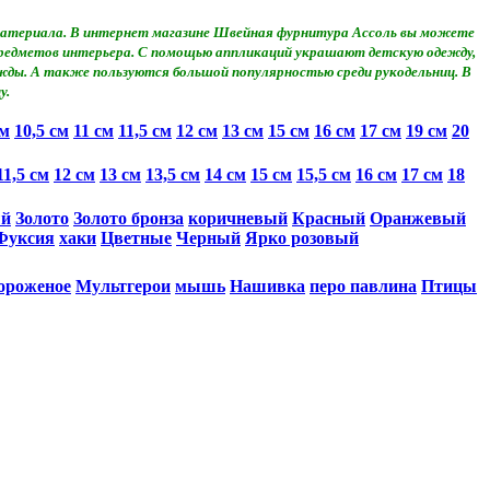
о материала. В интернет магазине Швейная фурнитура Ассоль вы можете
 предметов интерьера. С помощью аппликаций украшают детскую одежду,
жды. А также пользуются большой популярностью среди рукодельниц. В
у.
см
10,5 см
11 см
11,5 см
12 см
13 см
15 см
16 см
17 см
19 см
20
11,5 см
12 см
13 см
13,5 см
14 см
15 см
15,5 см
16 см
17 см
18
ый
Золото
Золото бронза
коричневый
Красный
Оранжевый
Фуксия
хаки
Цветные
Черный
Ярко розовый
ороженое
Мультгерои
мышь
Нашивка
перо павлина
Птицы