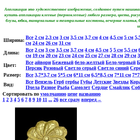
Аппликация это художественное изображение, созданное путем нашиван
купить аппликации клеевые (термоклеевые) любого размера, цвета, ри
блузы, юбки, танцевальные и театральные костюмы, вечерние платья,
и
Все
2 см
2,3 см
3 см
3,5 см
3,7 см
4 см
4,5 см
5 см
5,
Ширина:
см
24 см
26 см
31 см
Все
2 см
3 см
3,5 см
3,7 см
4 см
4,5 см
5
5 см
5,5 см
Длина:
см
19 см
20 см
23 см
24 см
25 см
27 см
28 см
29 см
3
Все
айвори
Бежевый
бело-желтый
Бело-черный
Б
Цвет:
Персик
Розовый
Светло серый
Светло синий
Сер
Размер:
Все
3,7*3,7 см
5*5 см
6*11 см
6,5*8,5 см
7*11 см
7*7
Все
Вензель
Герб
гербы
Губы
Детские
Звезды
Кор
Вид:
Пчела
Разное
Рыба
Самолет
Сердце
Смайлик
Соб
Сортировать по
умолчанию
цене
названию
1
2
3
4
5
6
7
8
9
10
11
...
26
все сразу
вперед→