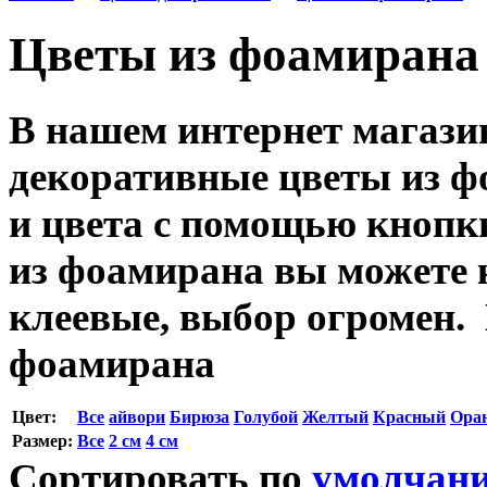
Цветы из фоамирана
В нашем интернет магази
декоративные цветы из ф
и цвета с помощью кнопк
из фоамирана вы можете 
клеевые, выбор огромен. 
фоамирана
Цвет:
Все
айвори
Бирюза
Голубой
Желтый
Красный
Ора
Размер:
Все
2 см
4 см
Сортировать по
умолчан