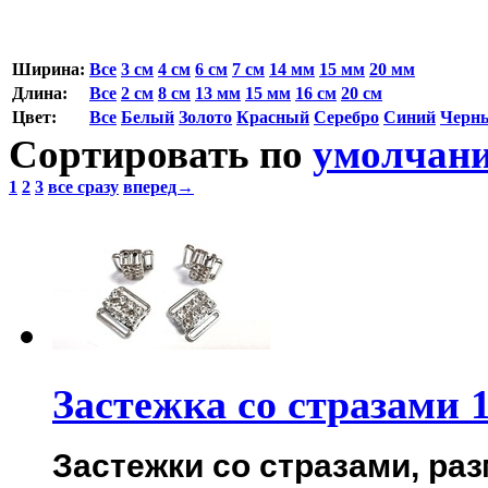
Ширина:
Все
3 cм
4 см
6 см
7 см
14 мм
15 мм
20 мм
Длина:
Все
2 см
8 см
13 мм
15 мм
16 см
20 см
Цвет:
Все
Белый
Золото
Красный
Серебро
Синий
Черн
Сортировать по
умолчан
1
2
3
все сразу
вперед→
Застежка со стразами 1
Застежки со стразами, раз