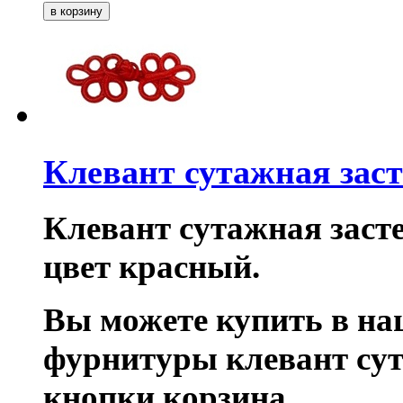
Клевант сутажная зас
Клевант сутажная засте
цвет красный.
Вы можете купить в на
фурнитуры клевант су
кнопки корзина.