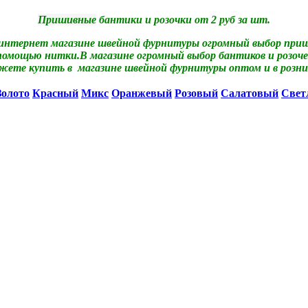
Пришивные
бантики и розочки от 2 руб за шт.
 интернет магазине швейной фурнитуры огромный выбор приши
помощью нитки.В магазине огромный выбор бантиков и розочек
жете купить в магазине швейной фурнитуры оптом и в розни
Золото
Красный
Микс
Оранжевый
Розовый
Салатовый
Свет