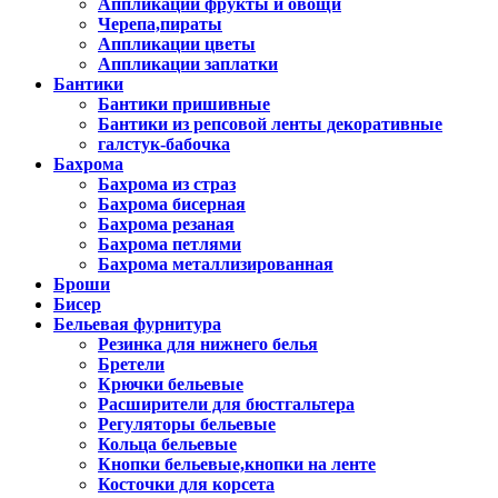
Аппликации фрукты и овощи
Черепа,пираты
Аппликации цветы
Аппликации заплатки
Бантики
Бантики пришивные
Бантики из репсовой ленты декоративные
галстук-бабочка
Бахрома
Бахрома из страз
Бахрома бисерная
Бахрома резаная
Бахрома петлями
Бахрома металлизированная
Броши
Бисер
Бельевая фурнитура
Резинка для нижнего белья
Бретели
Крючки бельевые
Расширители для бюстгальтера
Регуляторы бельевые
Кольца бельевые
Кнопки бельевые,кнопки на ленте
Косточки для корсета