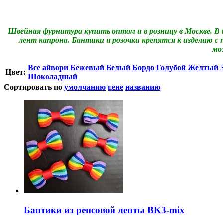
Швейная фурнитура купить оптом и в розницу в Москве. В
лент капрона. Бантики и розочки крепятся к изделию с 
мо
Все
айвори
Бежевый
Белый
Бордо
Голубой
Желтый
Цвет:
Шоколадный
Сортировать по
умолчанию
цене
названию
Бантики из репсовой ленты BK3-mix