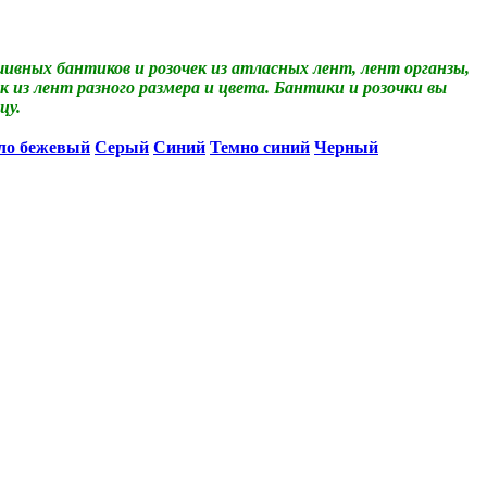
вных бантиков и розочек из атласных лент, лент органзы,
 из лент разного размера и цвета. Бантики и розочки вы
цу.
ло бежевый
Серый
Синий
Темно синий
Черный